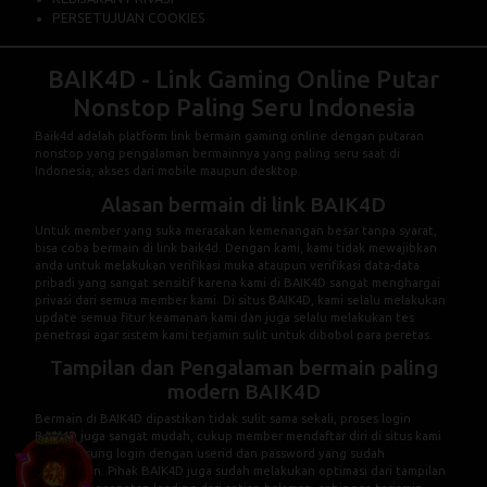
PERSETUJUAN COOKIES
BAIK4D - Link Gaming Online Putar
Nonstop Paling Seru Indonesia
Baik4d
adalah platform link bermain gaming online dengan putaran
nonstop yang pengalaman bermainnya yang paling seru saat di
Indonesia, akses dari mobile maupun desktop.
Alasan bermain di link BAIK4D
Untuk member yang suka merasakan kemenangan besar tanpa syarat,
bisa coba bermain di
link baik4d
. Dengan kami, kami tidak mewajibkan
anda untuk melakukan verifikasi muka ataupun verifikasi data-data
pribadi yang sangat sensitif karena kami di BAIK4D sangat menghargai
privasi dari semua member kami. Di situs BAIK4D, kami selalu melakukan
update semua fitur keamanan kami dan juga selalu melakukan tes
penetrasi agar sistem kami terjamin sulit untuk dibobol para peretas.
Tampilan dan Pengalaman bermain paling
modern BAIK4D
Bermain di BAIK4D dipastikan tidak sulit sama sekali, proses
login
BAIK4D
juga sangat mudah, cukup member mendaftar diri di situs kami
dan langsung login dengan userid dan password yang sudah
didaftarkan. Pihak BAIK4D juga sudah melakukan optimasi dari tampilan