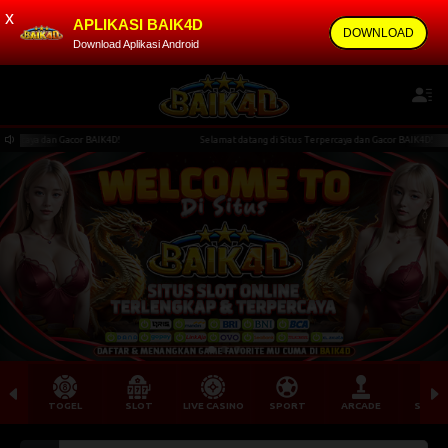
x
APLIKASI BAIK4D
DOWNLOAD
Download Aplikasi Android
ya dan Gacor BAIK4D!
Selamat datang di Situs Terpercaya dan Gacor BAIK4D!
TOGEL
SLOT
LIVE CASINO
SPORT
ARCADE
SABU