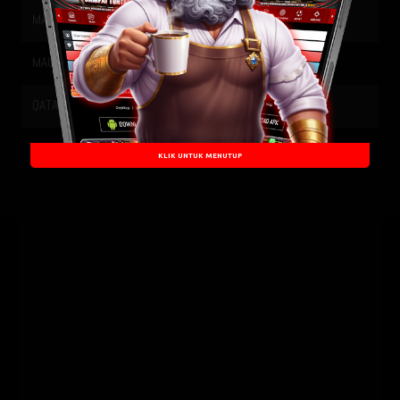
MALAYSIA
06-08-2026
4549
MACAU
06-08-2026
7894
QATAR
06-08-2026
6642
HONGKONG
06-08-2026
3634
KLIK UNTUK MENUTUP