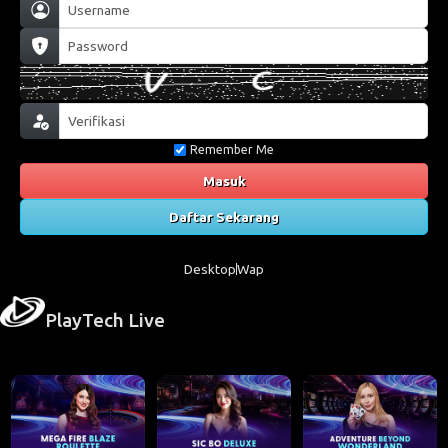
Remember Me
Masuk
Daftar Sekarang
Desktop
Wap
PlayTech Live