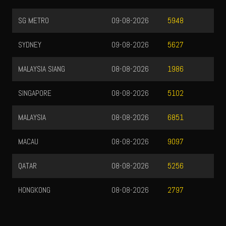
SG METRO
09-08-2026
5948
SYDNEY
09-08-2026
5627
MALAYSIA SIANG
08-08-2026
1986
SINGAPORE
08-08-2026
5102
MALAYSIA
08-08-2026
6851
MACAU
08-08-2026
9097
QATAR
08-08-2026
5256
HONGKONG
08-08-2026
2797