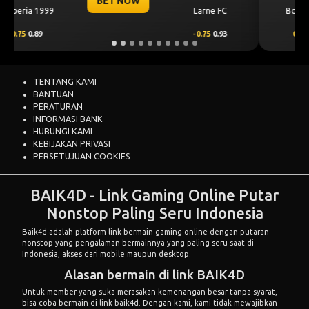
BET NOW
Bodo Glimt
Union Saint-Gilloise
0.75
0.77
-0.75
-0.95
TENTANG KAMI
BANTUAN
PERATURAN
INFORMASI BANK
HUBUNGI KAMI
KEBIJAKAN PRIVASI
PERSETUJUAN COOKIES
BAIK4D - Link Gaming Online Putar
Nonstop Paling Seru Indonesia
Baik4d
adalah platform link bermain gaming online dengan putaran
nonstop yang pengalaman bermainnya yang paling seru saat di
Indonesia, akses dari mobile maupun desktop.
Alasan bermain di link BAIK4D
Untuk member yang suka merasakan kemenangan besar tanpa syarat,
bisa coba bermain di
link baik4d
. Dengan kami, kami tidak mewajibkan