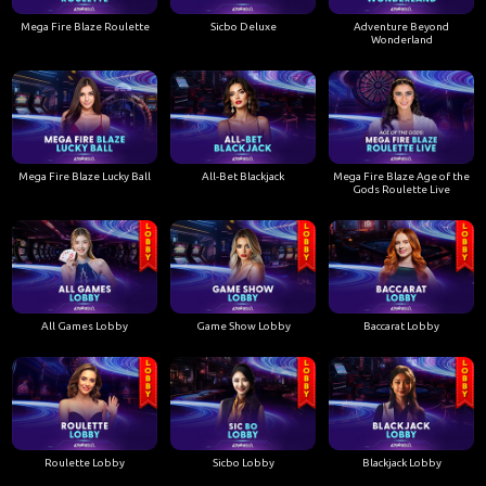
Mega Fire Blaze Roulette
Sicbo Deluxe
Adventure Beyond
Wonderland
Mega Fire Blaze Lucky Ball
All-Bet Blackjack
Mega Fire Blaze Age of the
Gods Roulette Live
All Games Lobby
Game Show Lobby
Baccarat Lobby
Roulette Lobby
Sicbo Lobby
Blackjack Lobby