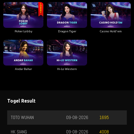
Poker Lobby
Dragon Tiger
Casino Hold'em
Andar Bahar
Hi-Lo Western
Togel Result
TOTO WUHAN
09-08-2026
1695
HK SIANG
09-08-2026
4008