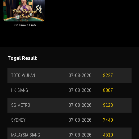
Fish Prawn Crab
Togel Result
TOTO WUHAN
07-08-2026
9227
HK SIANG
07-08-2026
8867
SG METRO
07-08-2026
9123
SYDNEY
07-08-2026
7440
MALAYSIA SIANG
07-08-2026
4519