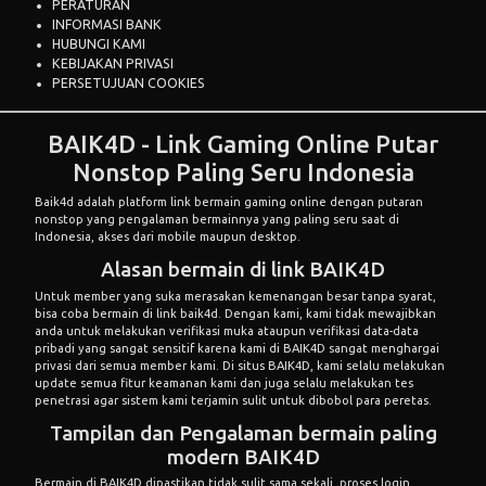
PERATURAN
INFORMASI BANK
HUBUNGI KAMI
KEBIJAKAN PRIVASI
PERSETUJUAN COOKIES
BAIK4D - Link Gaming Online Putar
Nonstop Paling Seru Indonesia
Baik4d
adalah platform link bermain gaming online dengan putaran
nonstop yang pengalaman bermainnya yang paling seru saat di
Indonesia, akses dari mobile maupun desktop.
Alasan bermain di link BAIK4D
Untuk member yang suka merasakan kemenangan besar tanpa syarat,
bisa coba bermain di
link baik4d
. Dengan kami, kami tidak mewajibkan
anda untuk melakukan verifikasi muka ataupun verifikasi data-data
pribadi yang sangat sensitif karena kami di BAIK4D sangat menghargai
privasi dari semua member kami. Di situs BAIK4D, kami selalu melakukan
update semua fitur keamanan kami dan juga selalu melakukan tes
penetrasi agar sistem kami terjamin sulit untuk dibobol para peretas.
Tampilan dan Pengalaman bermain paling
modern BAIK4D
Bermain di BAIK4D dipastikan tidak sulit sama sekali, proses
login