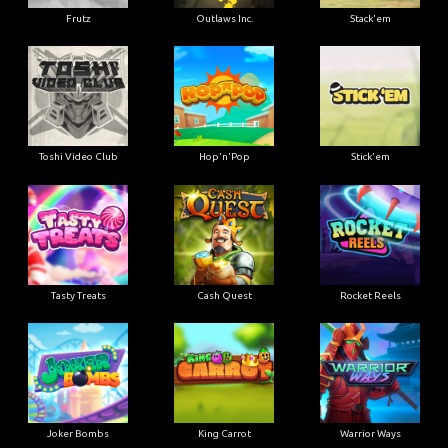
Frutz
Outlaws Inc.
Stack'em
Toshi Video Club
Hop'n'Pop
Stick'em
Tasty Treats
Cash Quest
Rocket Reels
Joker Bombs
King Carrot
Warrior Ways