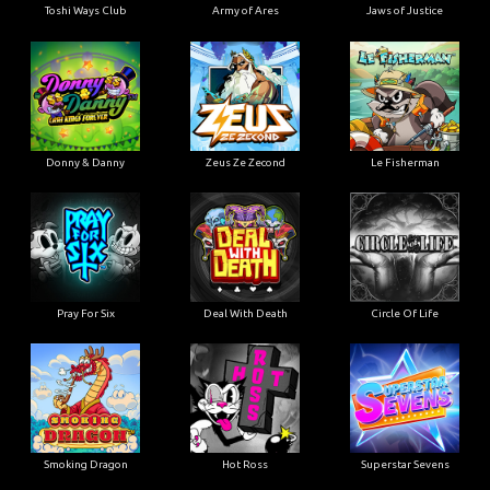
Toshi Ways Club
Army of Ares
Jaws of Justice
Donny & Danny
Zeus Ze Zecond
Le Fisherman
Pray For Six
Deal With Death
Circle Of Life
Smoking Dragon
Hot Ross
Superstar Sevens