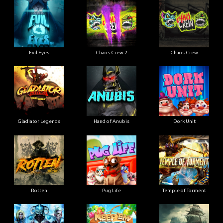
Evil Eyes
Chaos Crew 2
Chaos Crew
Gladiator Legends
Hand of Anubis
Dork Unit
Rotten
Pug Life
Temple of Torment