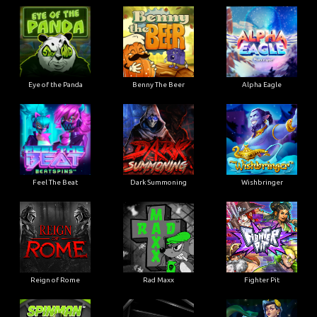
Eye of the Panda
Benny The Beer
Alpha Eagle
Feel The Beat
Dark Summoning
Wishbringer
Reign of Rome
Rad Maxx
Fighter Pit