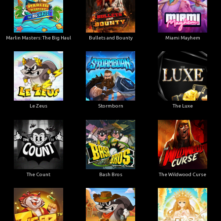
Marlin Masters: The Big Haul
Bullets and Bounty
Miami Mayhem
Le Zeus
Stormborn
The Luxe
The Count
Bash Bros
The Wildwood Curse