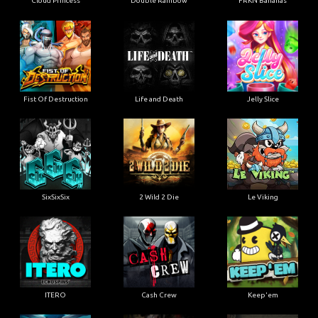
Cloud Princess
Double Rainbow
FRKN Bananas
Fist Of Destruction
Life and Death
Jelly Slice
SixSixSix
2 Wild 2 Die
Le Viking
ITERO
Cash Crew
Keep'em