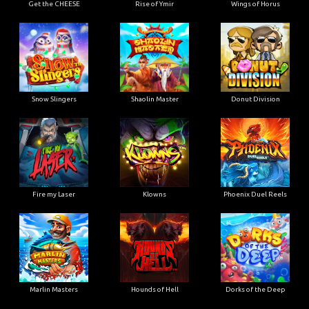
Get the CHEESE
Rise of Ymir
Wings of Horus
Snow Slingers
Shaolin Master
Donut Division
Fire my Laser
Klowns
Phoenix Duel Reels
Marlin Masters
Hounds of Hell
Dorks of the Deep