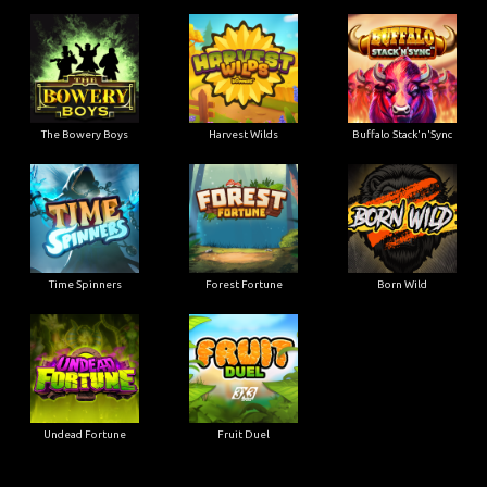
The Bowery Boys
Harvest Wilds
Buffalo Stack'n'Sync
Time Spinners
Forest Fortune
Born Wild
Undead Fortune
Fruit Duel