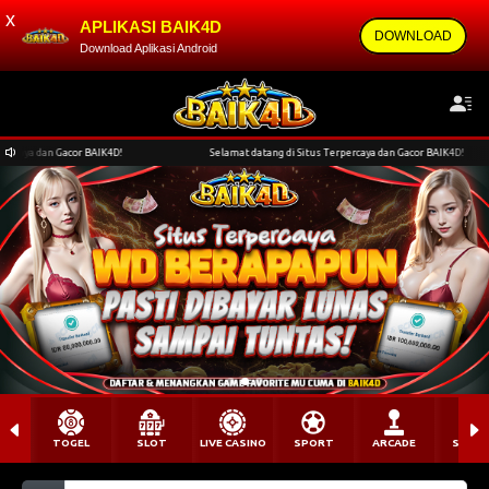
x
APLIKASI BAIK4D
DOWNLOAD
Download Aplikasi Android
Selamat datang di Situs Terpercaya dan Gacor BAIK4D!
TOGEL
SLOT
LIVE CASINO
SPORT
ARCADE
SABU