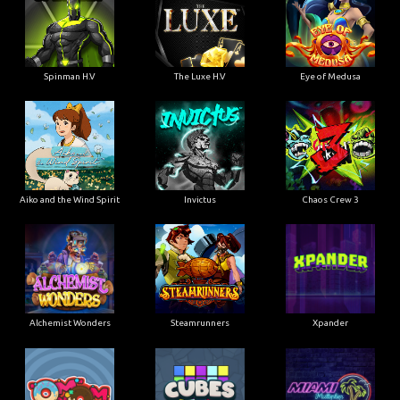
Spinman H.V
The Luxe H.V
Eye of Medusa
Aiko and the Wind Spirit
Invictus
Chaos Crew 3
Alchemist Wonders
Steamrunners
Xpander