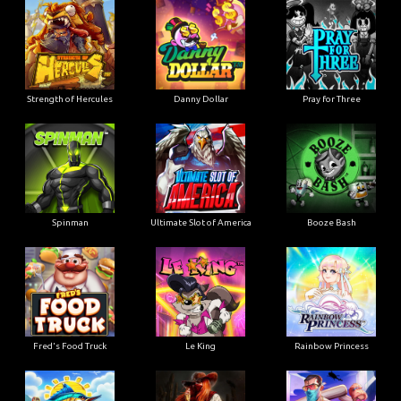
Strength of Hercules
Danny Dollar
Pray for Three
Ultimate Slot of America
Booze Bash
Spinman
Le King
Fred's Food Truck
Rainbow Princess