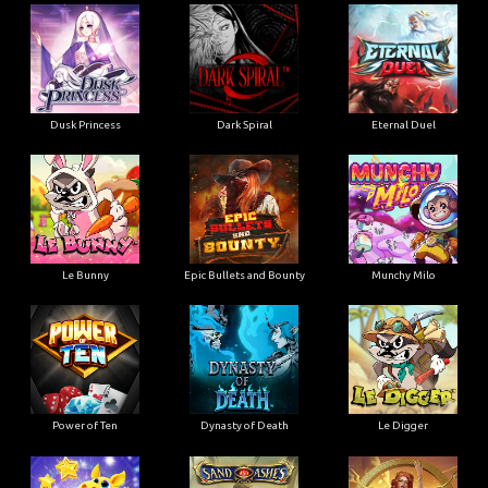
Dusk Princess
Dark Spiral
Eternal Duel
Le Bunny
Epic Bullets and Bounty
Munchy Milo
Power of Ten
Dynasty of Death
Le Digger