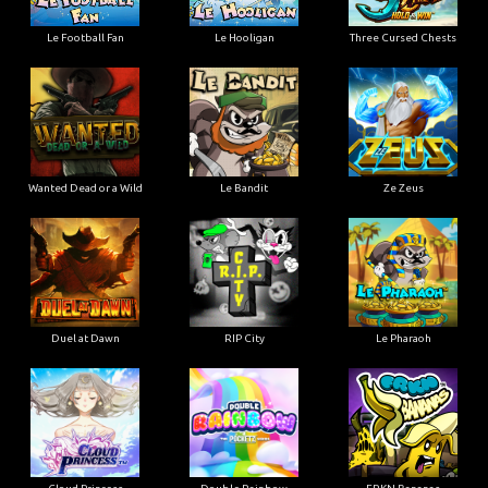
Le Football Fan
Le Hooligan
Three Cursed Chests
Wanted Dead or a Wild
Le Bandit
Ze Zeus
Duel at Dawn
RIP City
Le Pharaoh