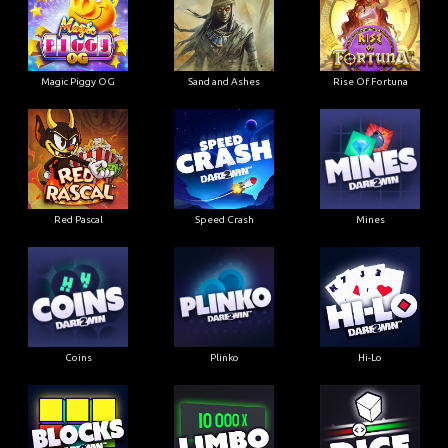
Magic Piggy OG
Sand and Ashes
Rise Of Fortuna
Red Pascal
Speed Crash
Mines
Coins
Plinko
Hi-Lo