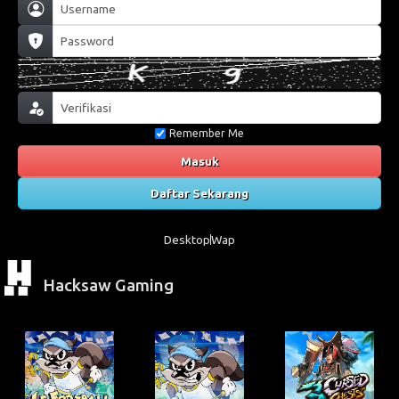
Remember Me
Masuk
Daftar Sekarang
Desktop
Wap
Hacksaw Gaming