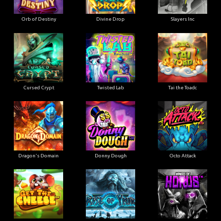
Orb of Destiny
Divine Drop
Slayers Inc
Cursed Crypt
Twisted Lab
Tai the Toadc
Dragon's Domain
Donny Dough
Octo Attack