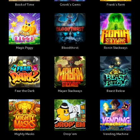
Book of Time
Gronk's Gems
Frank's Farm
Magic Piggy
Bloodthirst
Ronin Stackways
Fear the Dark
Mayan Stackways
Beast Below
Mighty Masks
Drop'em
Vending Machine