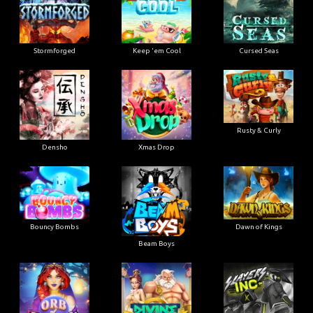
Stormforged
Keep 'em Cool
Cursed Seas
Rusty & Curly
Densho
Xmas Drop
Bouncy Bombs
Dawn of Kings
Beam Boys