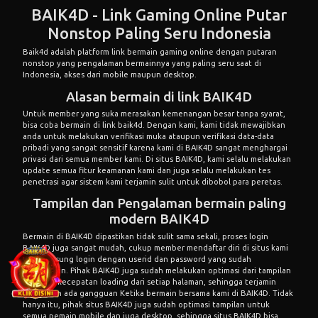
BAIK4D - Link Gaming Online Putar
Nonstop Paling Seru Indonesia
Baik4d
adalah platform link bermain gaming online dengan putaran
nonstop yang pengalaman bermainnya yang paling seru saat di
Indonesia, akses dari mobile maupun desktop.
Alasan bermain di link BAIK4D
Untuk member yang suka merasakan kemenangan besar tanpa syarat,
bisa coba bermain di
link baik4d
. Dengan kami, kami tidak mewajibkan
anda untuk melakukan verifikasi muka ataupun verifikasi data-data
pribadi yang sangat sensitif karena kami di BAIK4D sangat menghargai
privasi dari semua member kami. Di situs BAIK4D, kami selalu melakukan
update semua fitur keamanan kami dan juga selalu melakukan tes
penetrasi agar sistem kami terjamin sulit untuk dibobol para peretas.
Tampilan dan Pengalaman bermain paling
modern BAIK4D
Bermain di BAIK4D dipastikan tidak sulit sama sekali, proses
login
BAIK4D
juga sangat mudah, cukup member mendaftar diri di situs kami
dan langsung login dengan userid dan password yang sudah
didaftarkan. Pihak BAIK4D juga sudah melakukan optimasi dari tampilan
dan juga kecepatan loading dari setiap halaman, sehingga terjamin
tidak akan ada gangguan Ketika bermain bersama kami di BAIK4D. Tidak
hanya itu, pihak situs BAIK4D juga sudah optimasi tampilan untuk
semua pemain mobile dan juga desktop, sehingga situs BAIK4D bisa