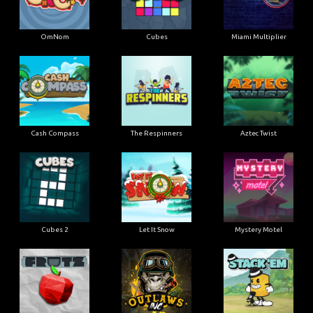
OmNom
Cubes
Miami Multiplier
Cash Compass
The Respinners
Aztec Twist
Cubes 2
Let It Snow
Mystery Motel