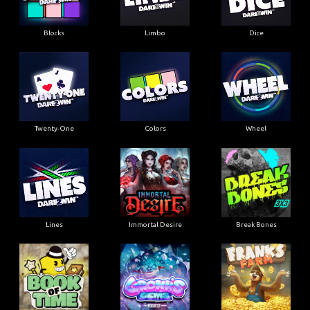
Blocks
Limbo
Dice
Twenty-One
Colors
Wheel
Lines
Immortal Desire
Break Bones