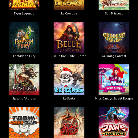
Tiger Legends
Le Cowboy
Sun Princess
Forbidden Fury
Belle the Blade Hunter
Grinning Harvest
Spear of Athena
Le Santa
Miss Candys Sweet Escape