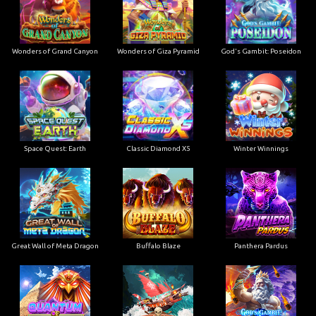
Wonders of Grand Canyon
Wonders of Giza Pyramid
God's Gambit: Poseidon
Space Quest: Earth
Classic Diamond X5
Winter Winnings
Great Wall of Meta Dragon
Buffalo Blaze
Panthera Pardus