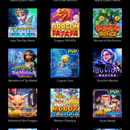
Space Quest: Mars
The Great Sorcery
Space Quest: Moon
Into The Fay: Nixie
Dragon FAFAFA
Bonsai of the Riches
Wonders of Taj Mahal
Crypto Coin
Illuvium Master
Advent of the Dragon
Mobox Olympia
Apes Squad