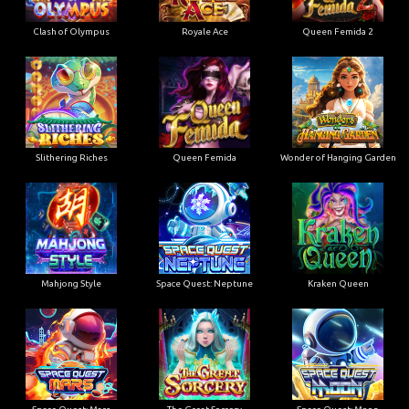
Clash of Olympus
Royale Ace
Queen Femida 2
Slithering Riches
Queen Femida
Wonder of Hanging Garden
Mahjong Style
Space Quest: Neptune
Kraken Queen